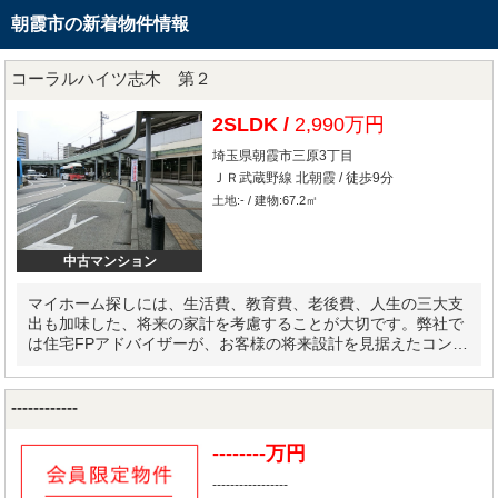
朝霞市の新着物件情報
コーラルハイツ志木 第２
2SLDK /
2,990万円
埼玉県朝霞市三原3丁目
ＪＲ武蔵野線 北朝霞 / 徒歩9分
土地:- / 建物:67.2㎡
中古マンション
マイホーム探しには、生活費、教育費、老後費、人生の三大支
出も加味した、将来の家計を考慮することが大切です。弊社で
は住宅FPアドバイザーが、お客様の将来設計を見据えたコンサ
ルティングを実施します。
------------
--------万円
-----------------