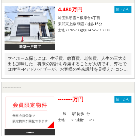
4,480万円
値下がり
埼玉県朝霞市根岸台4丁目
東武東上線 朝霞 / 徒歩16分
土地:77.92㎡ / 建物:74.52㎡ / 3LDK
新築一戸建て
マイホーム探しには、生活費、教育費、老後費、人生の三大支
出も加味した、将来の家計を考慮することが大切です。弊社で
は住宅FPアドバイザーが、お客様の将来設計を見据えたコンサ
ルティングを実施します。
------------
--------万円
値下がり
-----------------
----線 ----駅 徒歩--分
土地:----㎡ / 建物:----㎡ / ----
------