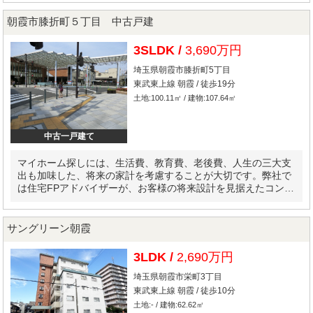
朝霞市膝折町５丁目 中古戸建
3SLDK /
3,690万円
埼玉県朝霞市膝折町5丁目
東武東上線 朝霞 / 徒歩19分
土地:100.11㎡ / 建物:107.64㎡
中古一戸建て
マイホーム探しには、生活費、教育費、老後費、人生の三大支
出も加味した、将来の家計を考慮することが大切です。弊社で
は住宅FPアドバイザーが、お客様の将来設計を見据えたコンサ
ルティングを実施します。
サングリーン朝霞
3LDK /
2,690万円
埼玉県朝霞市栄町3丁目
東武東上線 朝霞 / 徒歩10分
土地:- / 建物:62.62㎡