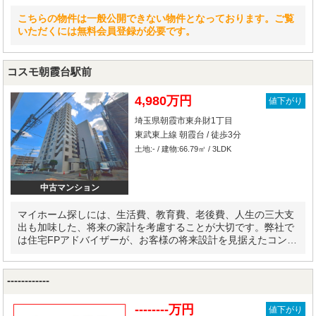
こちらの物件は一般公開できない物件となっております。ご覧
いただくには無料会員登録が必要です。
コスモ朝霞台駅前
4,980万円
値下がり
埼玉県朝霞市東弁財1丁目
東武東上線 朝霞台 / 徒歩3分
土地:- / 建物:66.79㎡ / 3LDK
中古マンション
マイホーム探しには、生活費、教育費、老後費、人生の三大支
出も加味した、将来の家計を考慮することが大切です。弊社で
は住宅FPアドバイザーが、お客様の将来設計を見据えたコンサ
ルティングを実施します。
------------
--------万円
値下がり