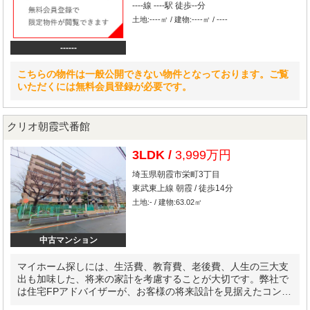
----線 ----駅 徒歩--分
土地:----㎡ / 建物:----㎡ / ----
------
こちらの物件は一般公開できない物件となっております。ご覧
いただくには無料会員登録が必要です。
クリオ朝霞弐番館
3LDK /
3,999万円
埼玉県朝霞市栄町3丁目
東武東上線 朝霞 / 徒歩14分
土地:- / 建物:63.02㎡
中古マンション
マイホーム探しには、生活費、教育費、老後費、人生の三大支
出も加味した、将来の家計を考慮することが大切です。弊社で
は住宅FPアドバイザーが、お客様の将来設計を見据えたコンサ
ルティングを実施します。