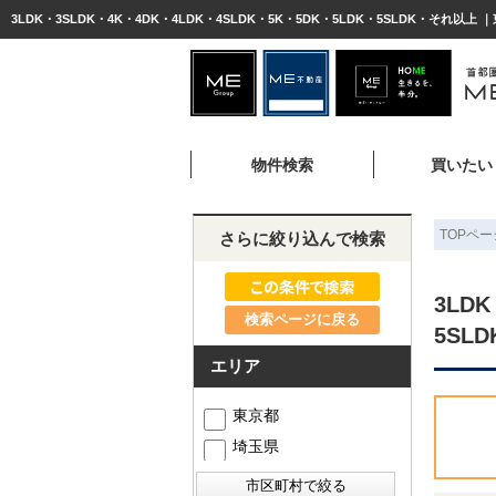
3LDK・3SLDK・4K・4DK・4LDK・4SLDK・5K・5DK・5LDK・5SLDK・そ
物件検索
買いたい
TOPペー
さらに絞り込んで検索
3LD
検索ページに戻る
5SL
エリア
東京都
埼玉県