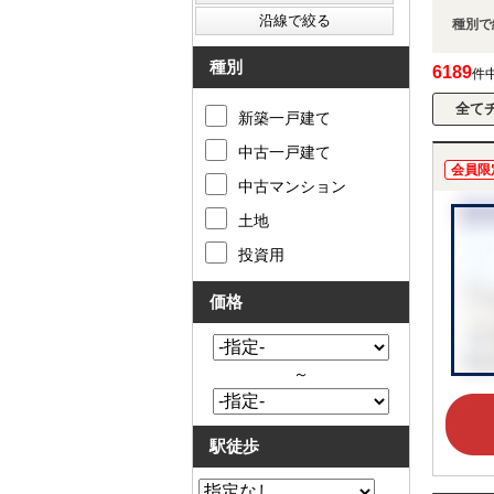
種別で
種別
6189
件
新築一戸建て
中古一戸建て
会員限
中古マンション
土地
投資用
価格
～
駅徒歩