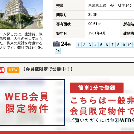
東武東上線 -駅 徒歩14分
交通
3LDK
間取り
90.51㎡
専有面積
所在階
1981年4月
築年月
建物構
ーム探しには、生活費、教
老後費、人生の三大支出も
24
た、将来の家計を考慮する
枚
大切です。弊社では住宅FP
イザーが、お客様の将来設
据えたコンサルティングを
ます。
【会員様限定で公開中！】
定
NEW