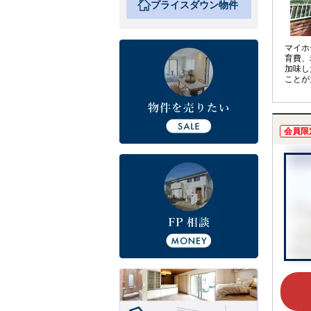
プライスダウン物件
マイホ
育費、
加味し
ことが
アドバ
計を見
実施し
会員限