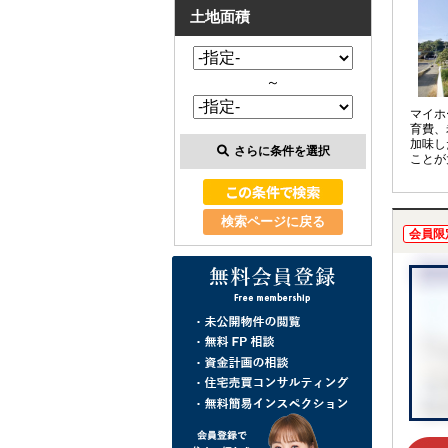
土地面積
～
マイホ
育費、
加味し
さらに条件を選択
ことが
アドバ
計を見
実施し
検索ページに戻る
会員限