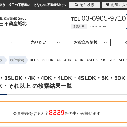
物件検索
お気に入
れ以上 ｜東京・埼玉の不動産のことならME不動産城北へ
03-6905-9710
TEL.
営業時間
9:00～18:30
売りたい
お役立ち情報
ジ
物件検索
3LDK・3SLDK・4K・4DK・4LDK・4SLDK・5K・5DK・
K・3SLDK・4K・4DK・4LDK・4SLDK・5K・5DK
DK・それ以上 の検索結果一覧
8339
会員登録をすると全
件の中から探せます。