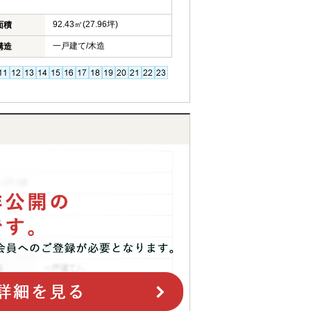
92.43㎡(27.96坪)
面積
一戸建て/木造
構造