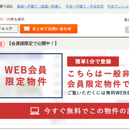
絞り込む
新築一戸建て（新築一軒家）
中古一戸建て・中古住宅
中古マンショ
中
1～20
件を表示
表
【会員様限定で公開中！】
定