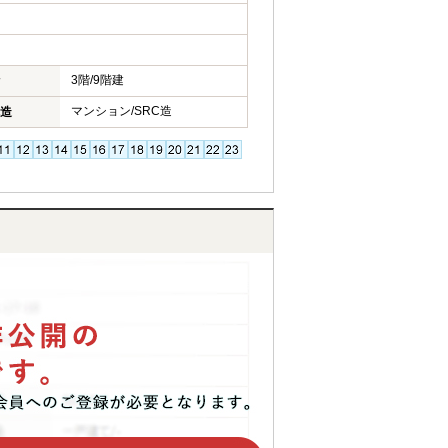
3階/9階建
マンション/SRC造
造