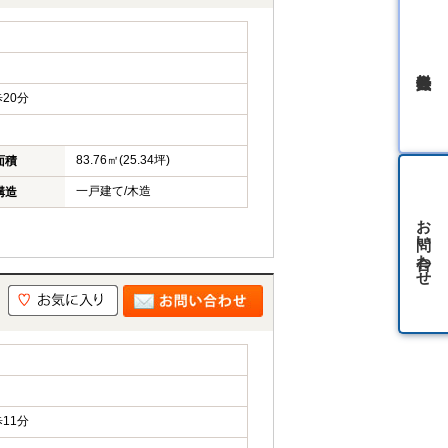
無料会員登録
20分
83.76㎡(25.34坪)
面積
一戸建て/木造
構造
お問い合わせ
11分