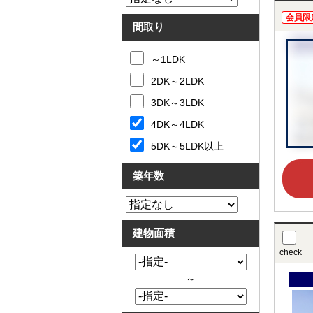
会員限
間取り
～1LDK
2DK～2LDK
3DK～3LDK
4DK～4LDK
5DK～5LDK以上
築年数
建物面積
check
～