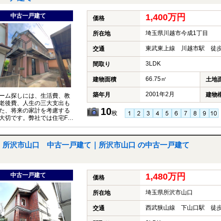
中古一戸建て
1,400万円
価格
埼玉県川越市今成1丁目
所在地
東武東上線 川越市駅 徒歩
交通
3LDK
間取り
66.75㎡
建物面積
土地
2001年2月
築年月
建物
ーム探しには、生活費、教
老後費、人生の三大支出も
10
た、将来の家計を考慮する
枚
大切です。弊社では住宅FP
イザーが、お客様の将来設
据えたコンサルティングを
ます。
所沢市山口 中古一戸建て｜所沢市山口 の中古一戸建て
中古一戸建て
1,480万円
価格
埼玉県所沢市山口
所在地
西武狭山線 下山口駅 徒歩
交通