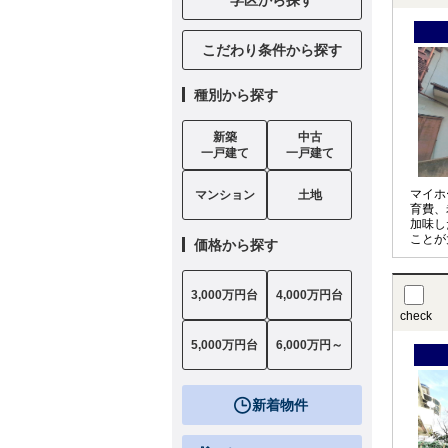
こだわり条件から探す
種別から探す
新築
中古
一戸建て
一戸建て
マイホ
マンション
土地
育費、
加味し
ことが
価格から探す
アドバ
計を見
実施し
3,000万円台
4,000万円台
check
5,000万円台
6,000万円～
新着物件