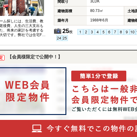
3LDK
間取り
80.73㎡
建物面積
土地
1988年6月
築年月
建物
ーム探しには、生活費、教
老後費、人生の三大支出も
25
た、将来の家計を考慮する
枚
大切です。弊社では住宅FP
イザーが、お客様の将来設
据えたコンサルティングを
ます。
【会員様限定で公開中！】
定