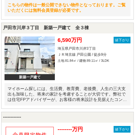
こちらの物件は一般公開できない物件となっております。ご覧
いただくには無料会員登録が必要です。
戸田市川岸３丁目 新築一戸建て 全３棟
6,590万円
値下がり
埼玉県戸田市川岸3丁目
ＪＲ埼京線 戸田公園 / 徒歩9分
土地:81.84㎡ / 建物:89.11㎡ / 3LDK
新築一戸建て
マイホーム探しには、生活費、教育費、老後費、人生の三大支
出も加味した、将来の家計を考慮することが大切です。弊社で
は住宅FPアドバイザーが、お客様の将来設計を見据えたコンサ
ルティングを実施します。
------------
--------万円
値下がり