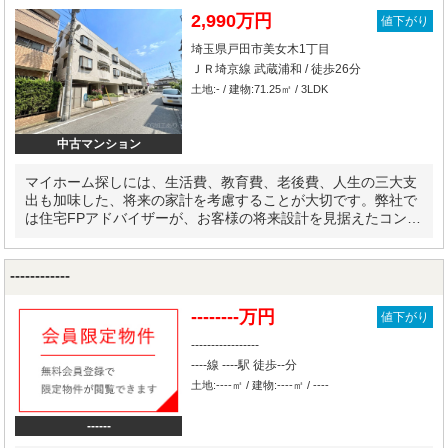
2,990万円
値下がり
埼玉県戸田市美女木1丁目
ＪＲ埼京線 武蔵浦和 / 徒歩26分
土地:- / 建物:71.25㎡ / 3LDK
中古マンション
マイホーム探しには、生活費、教育費、老後費、人生の三大支
出も加味した、将来の家計を考慮することが大切です。弊社で
は住宅FPアドバイザーが、お客様の将来設計を見据えたコンサ
ルティングを実施します。
------------
--------万円
値下がり
-----------------
----線 ----駅 徒歩--分
土地:----㎡ / 建物:----㎡ / ----
------