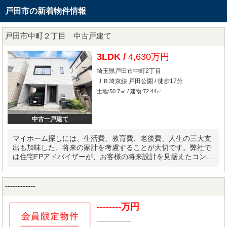
戸田市の新着物件情報
戸田市中町２丁目 中古戸建て
3LDK /
4,630万円
埼玉県戸田市中町2丁目
ＪＲ埼京線 戸田公園 / 徒歩17分
土地:50.7㎡ / 建物:72.44㎡
中古一戸建て
マイホーム探しには、生活費、教育費、老後費、人生の三大支
出も加味した、将来の家計を考慮することが大切です。弊社で
は住宅FPアドバイザーが、お客様の将来設計を見据えたコンサ
ルティングを実施します。
------------
--------万円
-----------------