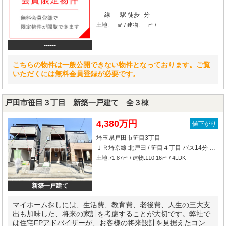
-----------------
----線 ----駅 徒歩--分
土地:----㎡ / 建物:----㎡ / ----
------
こちらの物件は一般公開できない物件となっております。ご覧
いただくには無料会員登録が必要です。
戸田市笹目３丁目 新築一戸建て 全３棟
4,380万円
値下がり
埼玉県戸田市笹目3丁目
ＪＲ埼京線 北戸田 / 笹目４丁目 バス14分 停歩2分
土地:71.87㎡ / 建物:110.16㎡ / 4LDK
新築一戸建て
マイホーム探しには、生活費、教育費、老後費、人生の三大支
出も加味した、将来の家計を考慮することが大切です。弊社で
は住宅FPアドバイザーが、お客様の将来設計を見据えたコンサ