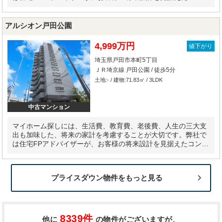
ルティングを実施します。
アルシオン戸田公園
4,999万円
値下がり
埼玉県戸田市本町5丁目
ＪＲ埼京線 戸田公園 / 徒歩5分
土地:- / 建物:71.83㎡ / 3LDK
中古マンション
マイホーム探しには、生活費、教育費、老後費、人生の三大支
出も加味した、将来の家計を考慮することが大切です。弊社で
は住宅FPアドバイザーが、お客様の将来設計を見据えたコンサ
ルティングを実施します。
プライスダウン物件をもっと見る
8339件
他に
の物件がございますが、