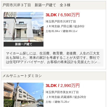
戸田市川岸３丁目 新築一戸建て 全３棟
3LDK /
6,590万円
埼玉県戸田市川岸3丁目
ＪＲ埼京線 戸田公園 / 徒歩9分
土地:81.84㎡ / 建物:89.11㎡
新築一戸建て
マイホーム探しには、生活費、教育費、老後費、人生の三大支
出も加味した、将来の家計を考慮することが大切です。弊社で
は住宅FPアドバイザーが、お客様の将来設計を見据えたコンサ
ルティングを実施します。
メルサニュートダミヨシ
3LDK /
2,990万円
埼玉県戸田市美女木1丁目
ＪＲ埼京線 武蔵浦和 / 徒歩26分
土地:- / 建物:71.25㎡