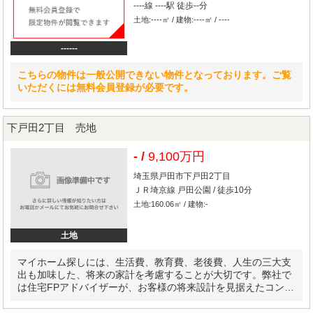
----線 ----駅 徒歩--分
土地:----㎡ / 建物:----㎡ / ----
------
こちらの物件は一般公開できない物件となっております。ご覧
いただくには無料会員登録が必要です。
下戸田2丁目 売地
- /
9,100万円
埼玉県戸田市下戸田2丁目
ＪＲ埼京線 戸田公園 / 徒歩10分
土地:160.06㎡ / 建物:-
土地
マイホーム探しには、生活費、教育費、老後費、人生の三大支
出も加味した、将来の家計を考慮することが大切です。弊社で
は住宅FPアドバイザーが、お客様の将来設計を見据えたコンサ
ルティングを実施します。