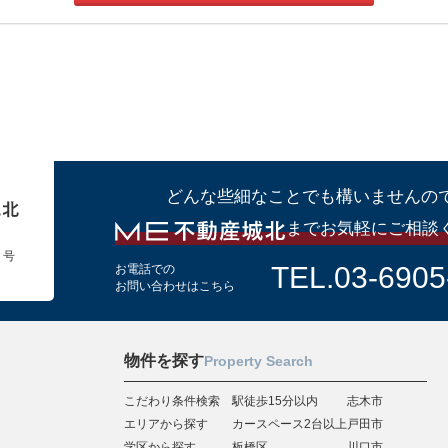
どんな些細なことでも構いませんの
までお気軽にご相談
１号
TEL.03-6905
お電話での
お問い合わせはこちら
物件を探す
Property Search
こだわり条件検索
駅徒歩15分以内
志木市
エリアから探す
カースペース2台以上
戸田市
学区から探す
板橋区
川口市