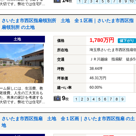
枚
大切です。弊社では住宅FP
イザーが、お客様の将来設
据えたコンサルティングを
ます。
さいたま市西区指扇領別所 土地 全１区画｜さいたま市西区指
扇領別所 の土地
土地
1,780万円
価格
値下がり
埼玉県さいたま市西区指扇
所在地
ＪＲ川越線 指扇駅 徒歩5
交通
38.44坪
坪数
46.31万円
坪単価
60.00%
建ぺい率
ーム探しには、生活費、教
老後費、人生の三大支出も
9
た、将来の家計を考慮する
枚
大切です。弊社では住宅FP
イザーが、お客様の将来設
据えたコンサルティングを
ます。
さいたま市西区指扇 土地 全１区画｜さいたま市西区指扇 の土
地