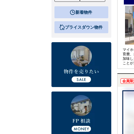
新着物件
プライスダウン物件
マイホ
育費、
加味し
ことが
アドバ
計を見
実施し
会員限