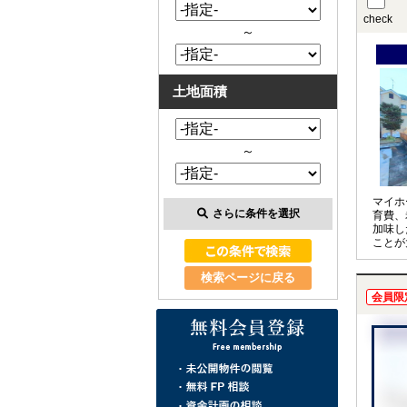
check
～
土地面積
～
マイホ
さらに条件を選択
育費、
加味し
ことが
アドバ
計を見
検索ページに戻る
実施し
会員限