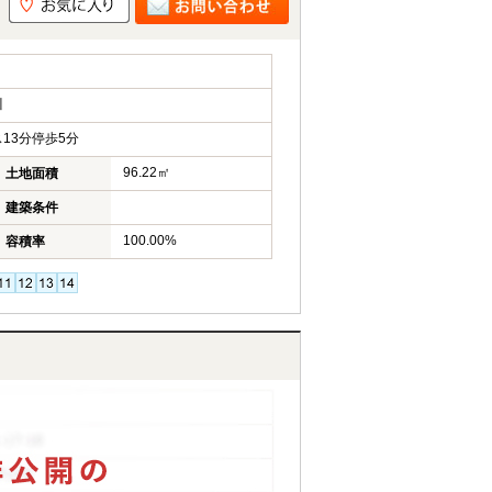
川
13分停歩5分
96.22㎡
土地面積
建築条件
100.00%
容積率