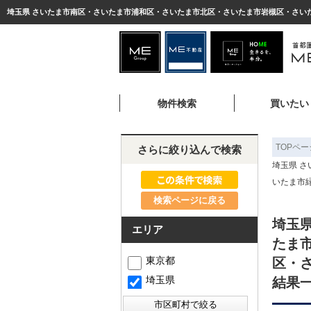
物件検索
買いたい
TOPペー
さらに絞り込んで検索
埼玉県 
いたま市
検索ページに戻る
埼玉
エリア
たま
東京都
区・
埼玉県
結果