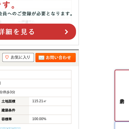
川
分停歩3分
115.21㎡
土地面積
建築条件
100.00%
容積率