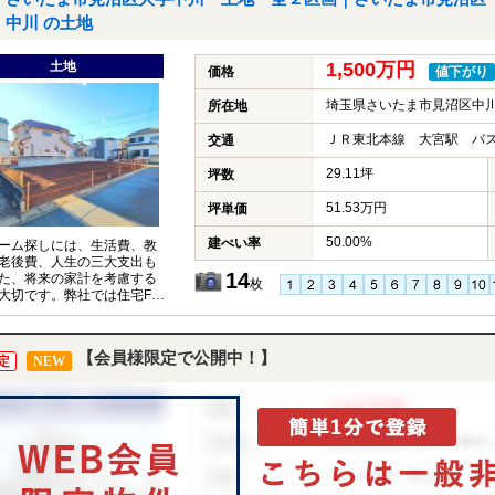
中川 の土地
土地
1,500万円
価格
値下がり
埼玉県さいたま市見沼区中
所在地
ＪＲ東北本線 大宮駅 バス
交通
29.11坪
坪数
51.53万円
坪単価
50.00%
建ぺい率
ーム探しには、生活費、教
老後費、人生の三大支出も
14
た、将来の家計を考慮する
枚
大切です。弊社では住宅FP
イザーが、お客様の将来設
据えたコンサルティングを
ます。
【会員様限定で公開中！】
定
NEW