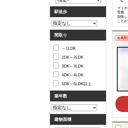
マイホ
駅徒歩
育費、
加味し
ことが
アドバ
計を見
実施し
間取り
会員限
～1LDK
2DK～2LDK
3DK～3LDK
4DK～4LDK
5DK～5LDK以上
築年数
建物面積