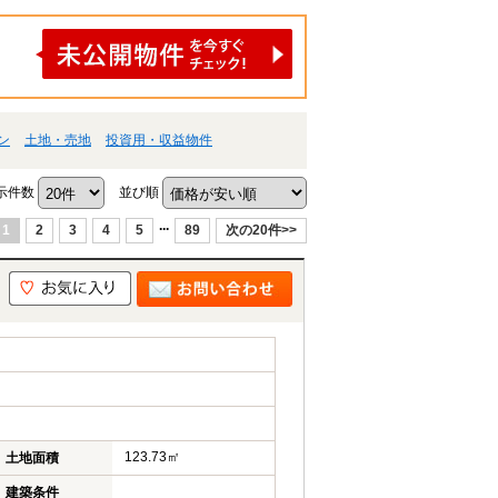
ン
土地・売地
投資用・収益物件
示件数
並び順
...
1
2
3
4
5
89
次の20件>>
123.73㎡
土地面積
建築条件