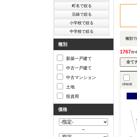
種別で
種別
1767
件
新築一戸建て
中古一戸建て
中古マンション
check
土地
投資用
価格
～