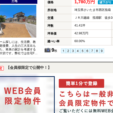
土地
1,780万円
価格
値下がり
埼玉県さいたま市西区指扇
所在地
ＪＲ川越線 指扇駅 徒歩1
交通
41.41坪
坪数
42.98万円
坪単価
60.00%
建ぺい率
ーム探しには、生活費、教
老後費、人生の三大支出も
9
た、将来の家計を考慮する
枚
大切です。弊社では住宅FP
イザーが、お客様の将来設
据えたコンサルティングを
ます。
【会員様限定で公開中！】
定