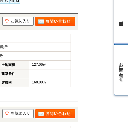
無料会員登録
領別所
分
お問い合わせ
127.06㎡
土地面積
建築条件
160.00%
容積率