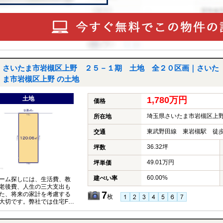
さいたま市岩槻区上野 ２５－１期 土地 全２０区画｜さいた
ま市岩槻区上野 の土地
土地
1,780万円
価格
埼玉県さいたま市岩槻区上
所在地
東武野田線 東岩槻駅 徒歩
交通
36.32坪
坪数
49.01万円
坪単価
60.00%
建ぺい率
ーム探しには、生活費、教
老後費、人生の三大支出も
7
た、将来の家計を考慮する
枚
大切です。弊社では住宅FP
イザーが、お客様の将来設
据えたコンサルティングを