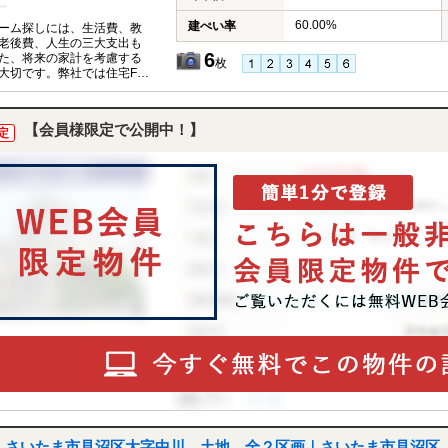
60.00%
建ぺい率
ーム探しには、生活費、教
老後費、人生の三大支出も
6
た、将来の家計を考慮する
枚
大切です。弊社では住宅FP
イザーが、お客様の将来設
据えたコンサルティングを
ます。
【会員様限定で公開中！】
定
さいたま市見沼区大字中川 土地 全２区画｜さいたま市見沼区