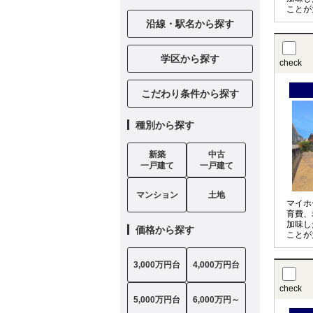
ことが
アドバ
沿線・駅名から探す
計を見
実施し
学区から探す
check
こだわり条件から探す
種別から探す
新築
中古
一戸建て
一戸建て
マンション
土地
マイホ
育費、
加味し
価格から探す
ことが
アドバ
計を見
3,000万円台
4,000万円台
実施し
check
5,000万円台
6,000万円～