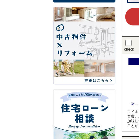
check
マイホ
育費、
加味し
ことが
アドバ
計を見