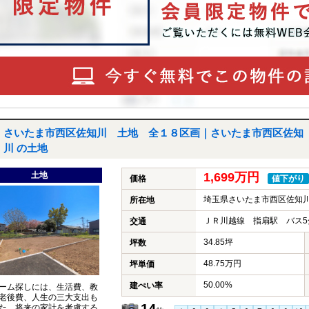
さいたま市西区佐知川 土地 全１８区画｜さいたま市西区佐知
川 の土地
土地
1,699万円
価格
値下がり
埼玉県さいたま市西区佐知
所在地
ＪＲ川越線 指扇駅 バス5
交通
34.85坪
坪数
48.75万円
坪単価
50.00%
建ぺい率
ーム探しには、生活費、教
老後費、人生の三大支出も
14
た、将来の家計を考慮する