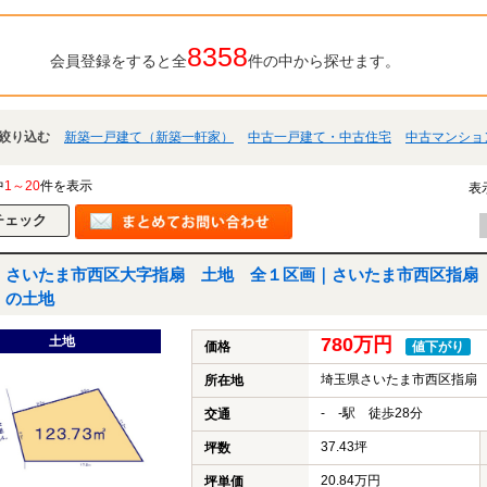
8358
会員登録をすると全
件の中から探せます。
絞り込む
新築一戸建て（新築一軒家）
中古一戸建て・中古住宅
中古マンショ
中
1～20
件を表示
表
さいたま市西区大字指扇 土地 全１区画｜さいたま市西区指扇
の土地
土地
780万円
価格
値下がり
埼玉県さいたま市西区指扇
所在地
- -駅 徒歩28分
交通
37.43坪
坪数
20.84万円
坪単価