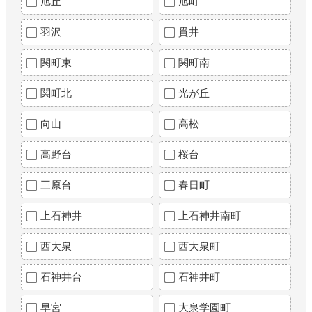
旭丘
旭町
羽沢
貫井
関町東
関町南
関町北
光が丘
向山
高松
高野台
桜台
三原台
春日町
上石神井
上石神井南町
西大泉
西大泉町
石神井台
石神井町
早宮
大泉学園町