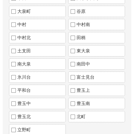
大泉町
谷原
中村
中村南
中村北
田柄
土支田
東大泉
南大泉
南田中
氷川台
富士見台
平和台
豊玉上
豊玉中
豊玉南
豊玉北
北町
立野町