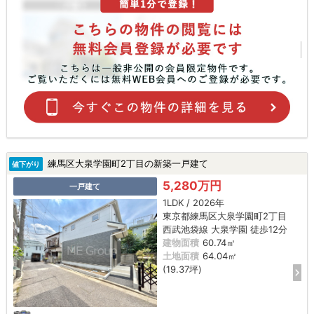
練馬区大泉学園町2丁目の新築一戸建て
値下がり
5,280万円
一戸建て
1LDK / 2026年
東京都練馬区大泉学園町2丁目
西武池袋線 大泉学園 徒歩12分
建物面積
60.74㎡
土地面積
64.04㎡
(19.37坪)