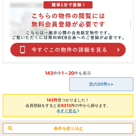
143
1～20
件中
件を表示
次の20件>>
143件
見つかりました！
会員登録をすると全
8313
件の中から探せます。
今すぐ見る
条件を絞り込む