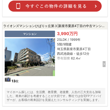
ライオンズマンションひばりヶ丘第３|新座市栗原4丁目の中古マンション
3,990万円
マンション
2SLDK / 1999年
5階/9階建
埼玉県新座市栗原4丁目
西武池袋線 - 徒歩12分
専有面積
62.4㎡
13
枚
マイホーム探しには、生活費、教育費、老後費、人生の三大支出も加味
した、将来の家計を考慮することが大切です。弊社では住宅FPアドバイ
ザーが、お客様の将来設計を見据えたコンサルティングを実施します。