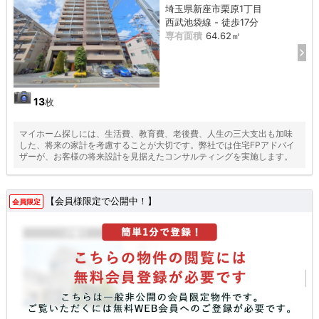
埼玉県新座市栗原1丁目
西武池袋線 - 徒歩17分
専有面積
64.62㎡
13
枚
マイホーム探しには、生活費、教育費、老後費、人生の三大支出も加味
した、将来の家計を考慮することが大切です。弊社では住宅FPアドバイ
ザーが、お客様の将来設計を見据えたコンサルティングを実施します。
【会員様限定で公開中！】
会員限定