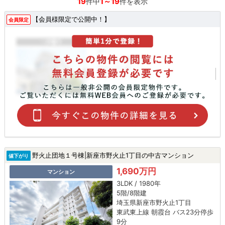
19
1～19
件中
件を表示
【会員様限定で公開中！】
会員限定
野火止団地１号棟|新座市野火止1丁目の中古マンション
値下がり
1,690万円
マンション
3LDK / 1980年
5階/8階建
埼玉県新座市野火止1丁目
東武東上線 朝霞台 バス23分停歩
9分