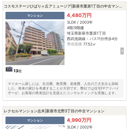
コスモステージひばりヶ丘アミュージア|新座市栗原1丁目の中古マンション
4,480万円
マンション
3LDK / 2003年
4階/9階建
埼玉県新座市栗原1丁目
西武池袋線 - バス11分停歩4分
専有面積
77.52㎡
13
枚
マイホーム探しには、生活費、教育費、老後費、人生の三大支出も加味
した、将来の家計を考慮することが大切です。弊社では住宅FPアドバイ
ザーが、お客様の将来設計を見据えたコンサルティングを実施します。
レクセルマンション志木|新座市北野3丁目の中古マンション
4,990万円
マンション
3LDK / 2002年