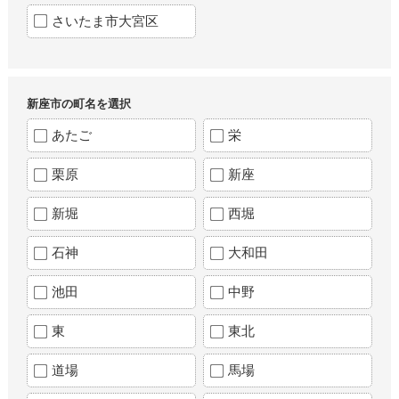
さいたま市大宮区
新座市の町名を選択
あたご
栄
栗原
新座
新堀
西堀
石神
大和田
池田
中野
東
東北
道場
馬場