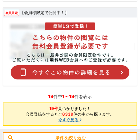
【会員様限定で公開中！】
会員限定
19
1～19
件中
件を表示
19件
見つかりました！
会員登録をすると全
8339
件の中から探せます。
今すぐ見る
条件を絞り込む