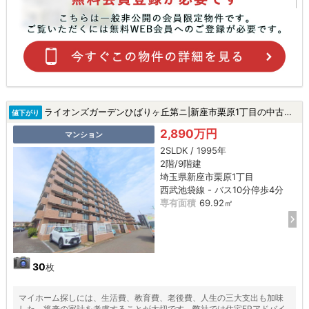
ライオンズガーデンひばりヶ丘第ニ|新座市栗原1丁目の中古マンション
値下がり
2,890万円
マンション
2SLDK / 1995年
2階/9階建
埼玉県新座市栗原1丁目
西武池袋線 - バス10分停歩4分
専有面積
69.92㎡
30
枚
マイホーム探しには、生活費、教育費、老後費、人生の三大支出も加味
した、将来の家計を考慮することが大切です。弊社では住宅FPアドバイ