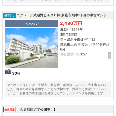
エクレール武蔵野ヒルズＢ棟|新座市畑中1丁目の中古マンション
値下がり
2,490万円
マンション
3LDK / 1995年
3階/12階建
埼玉県新座市畑中1丁目
東武東上線 朝霞台 バス14分停歩
6分
専有面積
75.02㎡
30
枚
マイホーム探しには、生活費、教育費、老後費、人生の三大支出も加味
した、将来の家計を考慮することが大切です。弊社では住宅FPアドバイ
ザーが、お客様の将来設計を見据えたコンサルティングを実施します。
【会員様限定で公開中！】
会員限定