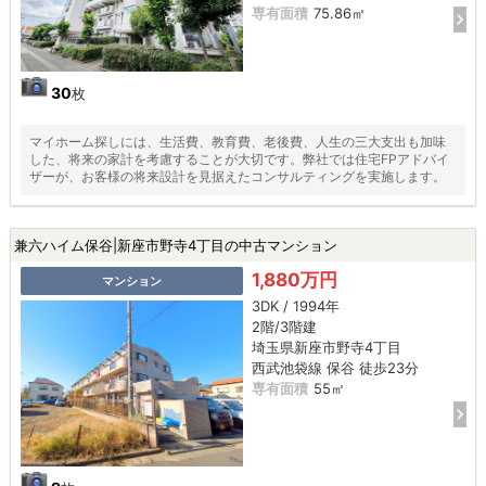
専有面積
75.86㎡
30
枚
マイホーム探しには、生活費、教育費、老後費、人生の三大支出も加味
した、将来の家計を考慮することが大切です。弊社では住宅FPアドバイ
ザーが、お客様の将来設計を見据えたコンサルティングを実施します。
兼六ハイム保谷|新座市野寺4丁目の中古マンション
1,880万円
マンション
3DK / 1994年
2階/3階建
埼玉県新座市野寺4丁目
西武池袋線 保谷 徒歩23分
専有面積
55㎡