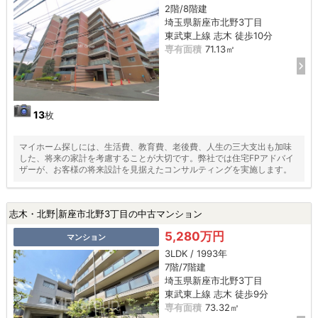
2階/8階建
埼玉県新座市北野3丁目
東武東上線 志木 徒歩10分
専有面積
71.13㎡
13
枚
マイホーム探しには、生活費、教育費、老後費、人生の三大支出も加味
した、将来の家計を考慮することが大切です。弊社では住宅FPアドバイ
ザーが、お客様の将来設計を見据えたコンサルティングを実施します。
志木・北野|新座市北野3丁目の中古マンション
5,280万円
マンション
3LDK / 1993年
7階/7階建
埼玉県新座市北野3丁目
東武東上線 志木 徒歩9分
専有面積
73.32㎡